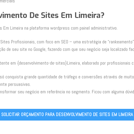
merciais
vimento De Sites Em Limeira?
es Em Limeira na plataforma wordpress com painel administrativo.
Sites Profissionais, com foco em SEO – uma estratégia de “rankeamento”
ção de seu site no Google, fazendo com que seu negócio seja localizado fac
tente em {desenvolvimento-de-sites}Limeira, elaborado por profissionais 
 só conquista grande quantidade de tráfego e conversões através de mui
ente persuasivas.
ansformar seu negócio em referência no segmento. Ficou com alguma dúvi
SOLICITAR ORÇAMENTO PARA DESENVOLVIMENTO DE SITES EM LIMEIRA