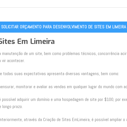
SOLICITAR ORÇAMENTO PARA DESENVOLVIMENTO DE SITES EM LIMEIRA
 Sites Em Limeira
manutenção de um site, bem como problemas técnicos, concorrência acirra
 vir acontecer.
de todas suas expectativas apresenta diversas vantagens, bem como:
ensurar, monitorar e avaliar as vendas em qualquer lugar do mundo com ac
é possível adquirir um domínio e uma hospedagem de site por $100, por exe
 longo prazo.
anteriormente, através da Criação de Sites EmLimeira, é possível ampliar