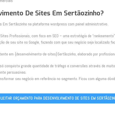
merciais
vimento De Sites Em Sertãozinho?
es Em Sertãozinho na plataforma wordpress com painel administrativo.
Sites Profissionais, com foco em SEO – uma estratégia de “rankeamento”
ção de seu site no Google, fazendo com que seu negócio seja localizado fac
tente em {desenvolvimento-de-sites}Sertãozinho, elaborado por profission
 só conquista grande quantidade de tráfego e conversões através de mui
ente persuasivas.
ansformar seu negócio em referência no segmento. Ficou com alguma dúvi
LICITAR ORÇAMENTO PARA DESENVOLVIMENTO DE SITES EM SERTÃOZI