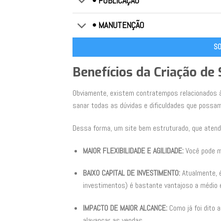
• PUBLICAÇÃO
• MANUTENÇÃO
SO
Benefícios da Criação de
Obviamente, existem contratempos relacionados à 
sanar todas as dúvidas e dificuldades que possam
Dessa forma, um site bem estruturado, que aten
MAIOR FLEXIBILIDADE E AGILIDADE:
Você pode m
BAIXO CAPITAL DE INVESTIMENTO:
Atualmente, 
investimentos) é bastante vantajoso a médio e
IMPACTO DE MAIOR ALCANCE:
Como já foi dito 
alavancar as vendas.