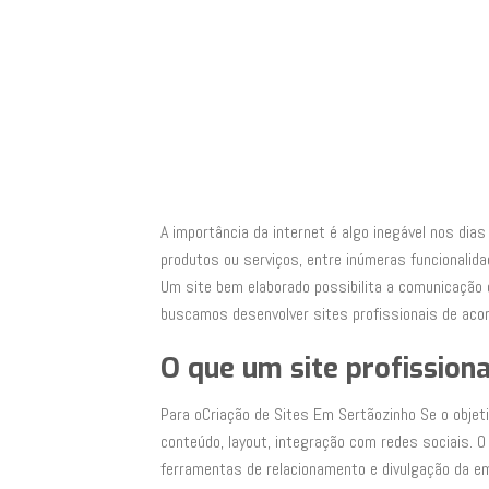
A importância da internet é algo inegável nos di
produtos ou serviços, entre inúmeras funcionali
Um site bem elaborado possibilita a comunicação c
buscamos desenvolver sites profissionais de acor
O que um site profission
Para oCriação de Sites Em Sertãozinho Se o objet
conteúdo, layout, integração com redes sociais. 
ferramentas de relacionamento e divulgação da em