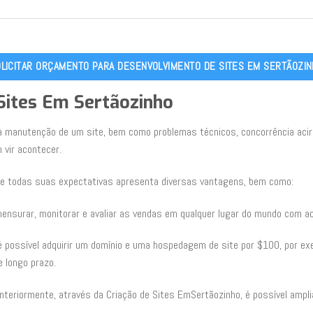
LICITAR ORÇAMENTO PARA DESENVOLVIMENTO DE SITES EM SERTÃOZI
 Sites Em Sertãozinho
manutenção de um site, bem como problemas técnicos, concorrência acirra
 vir acontecer.
de todas suas expectativas apresenta diversas vantagens, bem como:
ensurar, monitorar e avaliar as vendas em qualquer lugar do mundo com ac
é possível adquirir um domínio e uma hospedagem de site por $100, por exe
 longo prazo.
anteriormente, através da Criação de Sites EmSertãozinho, é possível amp